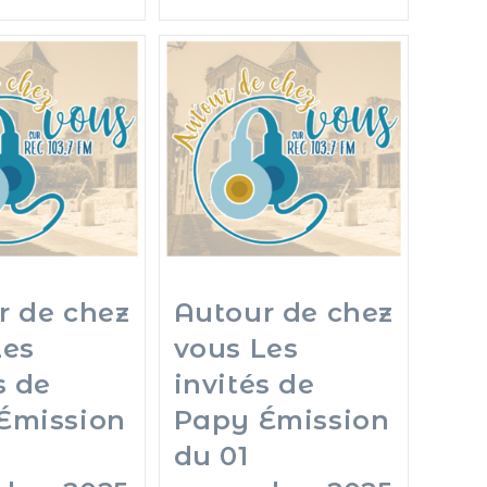
r de chez
Autour de chez
Les
vous Les
s de
invités de
Émission
Papy Émission
du 01