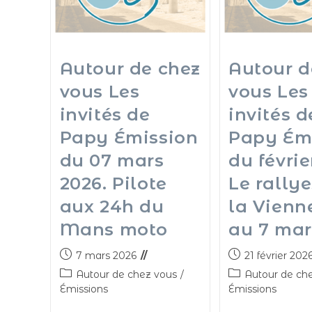
Autour de chez
Autour d
vous Les
vous Les
invités de
invités d
Papy Émission
Papy Ém
du 07 mars
du févrie
2026. Pilote
Le rally
aux 24h du
la Vienn
Mans moto
au 7 mar
7 mars 2026
21 février 202
Autour de chez vous
/
Autour de ch
Émissions
Émissions