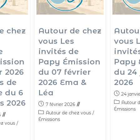
e chez
Autour de chez
Autou
vous Les
vous 
e
invités de
invité
ission
Papy Émission
Papy 
r 2026
du 07 février
du 24 
es de
2026 Ema &
2026
e du 6
Léa
24 janvi
s 2026
Autour 
7 février 2026
Émissions
Autour de chez vous
/
6
Émissions
ez vous
/