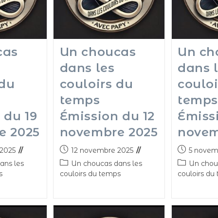
cas
Un choucas
Un ch
dans les
dans 
 du
couloirs du
couloi
temps
temps
 du 19
Émission du 12
Émiss
e 2025
novembre 2025
novem
2025
12 novembre 2025
5 novem
ans les
Un choucas dans les
Un chou
s
couloirs du temps
couloirs du