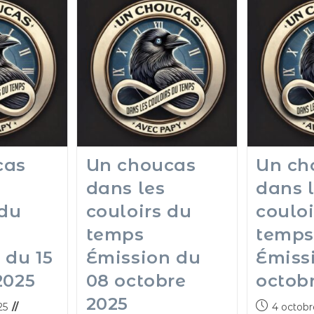
cas
Un choucas
Un ch
dans les
dans 
 du
couloirs du
couloi
temps
temps
 du 15
Émission du
Émiss
2025
08 octobre
octob
2025
25
4 octobr