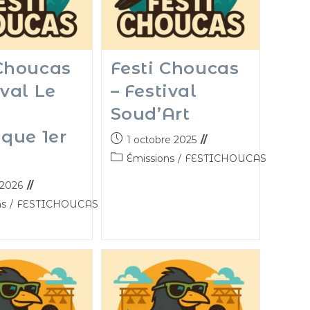
 Choucas
Festi Choucas
ival Le
– Festival
Soud’Art
ique 1er
1 octobre 2025
Émissions
/
FESTICHOUCAS
t 2026
ns
/
FESTICHOUCAS