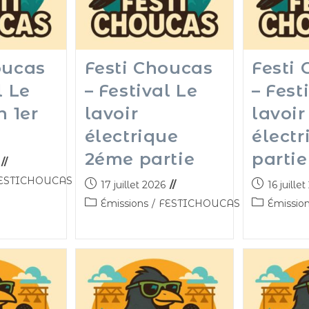
oucas
Festi Choucas
Festi
l Le
– Festival Le
– Fest
n 1er
lavoir
lavoir
électrique
électr
2éme partie
partie
ESTICHOUCAS
17 juillet 2026
16 juille
Émissions
/
FESTICHOUCAS
Émissio