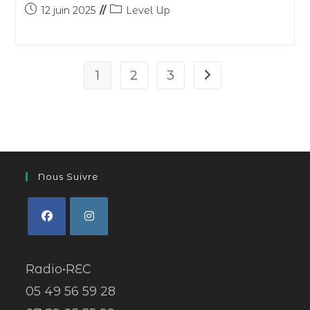
12 juin 2025
Level Up
1
2
3
Nous Suivre
Radio•REC
05 49 56 59 28