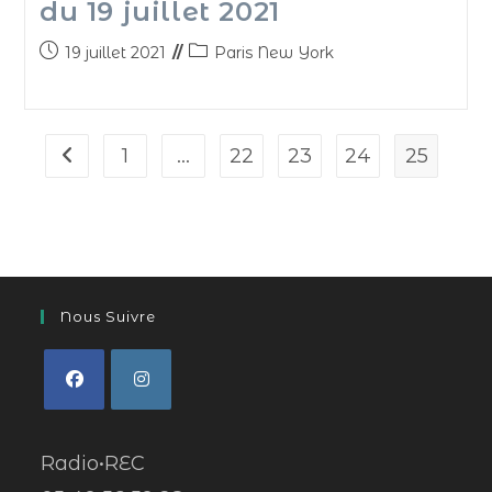
du 19 juillet 2021
19 juillet 2021
Paris New York
1
…
22
23
24
25
Nous Suivre
Radio•REC