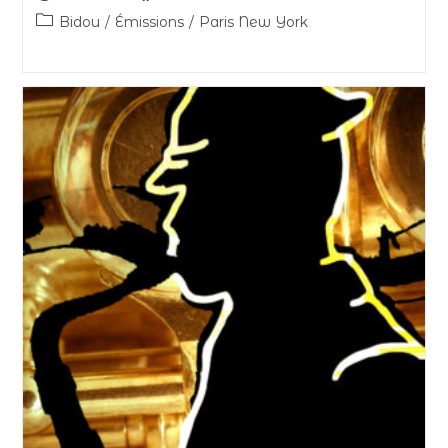
Bidou
/
Émissions
/
Paris New York