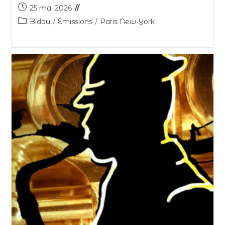
25 mai 2026
Bidou
/
Émissions
/
Paris New York