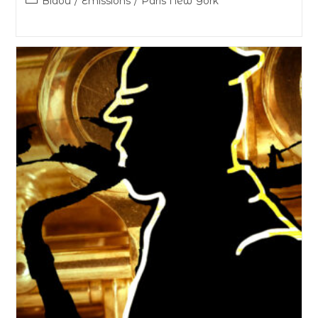
Bidou
/
Émissions
/
Paris New York