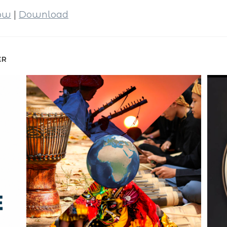
dow
|
Download
ER