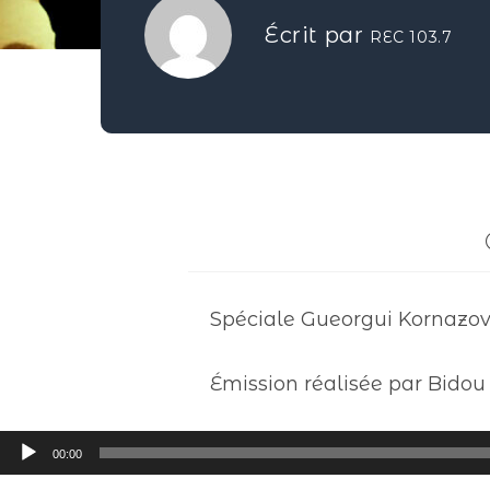
Écrit par
REC 103.7
Spéciale Gueorgui Kornazov
Émission réalisée par Bidou
Lecteur
00:00
audio