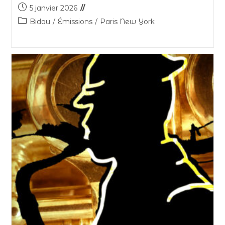
5 janvier 2026
Bidou
/
Émissions
/
Paris New York