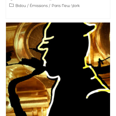
Bidou
/
Émissions
/
Paris New York