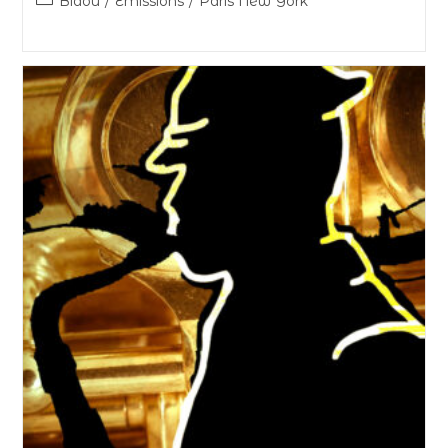
Bidou
/
Émissions
/
Paris New York