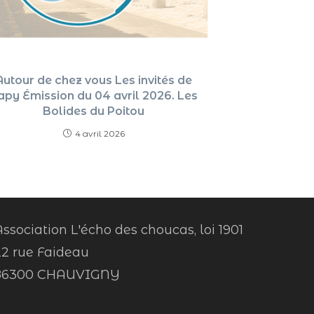
Autour de chez vous Les invités de
apy Émission du 04 avril 2026. Les
Bolides du Poitou
4 avril 2026
ssociation L'écho des choucas, loi 1901
22 rue Faideau
86300 CHAUVIGNY