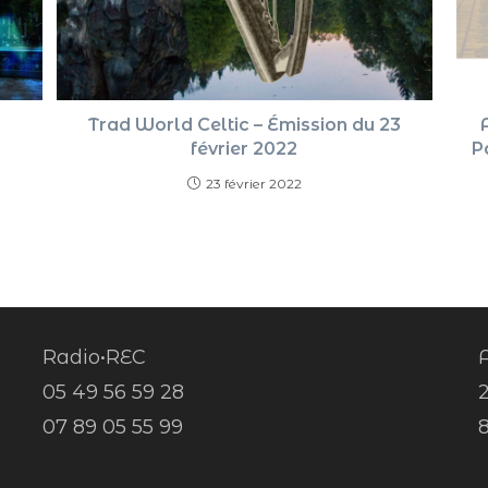
Trad World Celtic – Émission du 23
février 2022
P
23 février 2022
Radio•REC
A
05 49 56 59 28
07 89 05 55 99