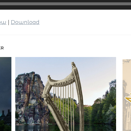
dow
|
Download
ER