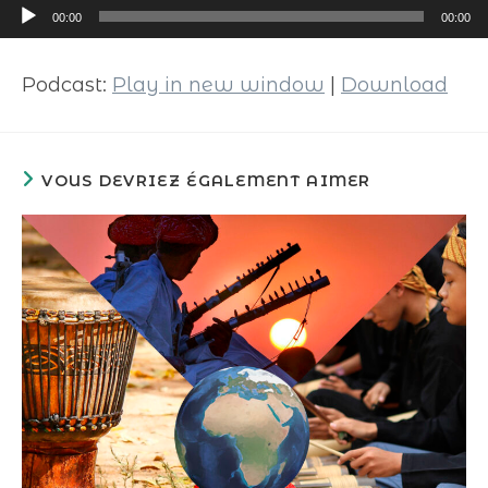
Lecteur
00:00
00:00
audio
Podcast:
Play in new window
|
Download
VOUS DEVRIEZ ÉGALEMENT AIMER