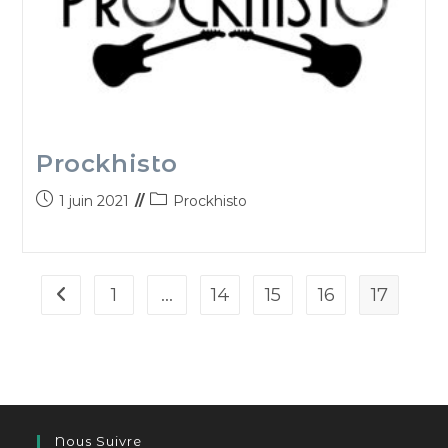
Prockhisto
1 juin 2021
Prockhisto
1
…
14
15
16
17
Nous Suivre