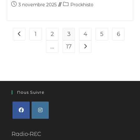
3 novembre 2025
Prockhisto
1
2
3
4
5
6
…
17
Nous Suivre
Radio•REC