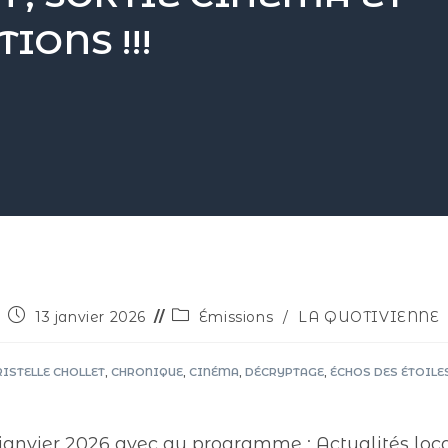
IONS !!!
13 janvier 2026
Émissions
/
LA QUOTIVIENNE
ISTELLE CHOLLET
,
CHRONIQUE
,
CINÉMA
,
DÉCRYPTAGE
,
ÉCHOS DES ÉTOILE
janvier 2026 avec au programme : Actualités local