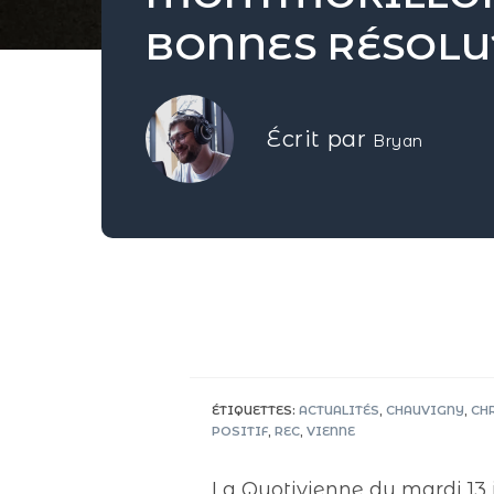
BONNES RÉSOLUT
Écrit par
Bryan
ÉTIQUETTES
:
ACTUALITÉS
,
CHAUVIGNY
,
CHR
POSITIF
,
REC
,
VIENNE
La Quotivienne du mardi 13 