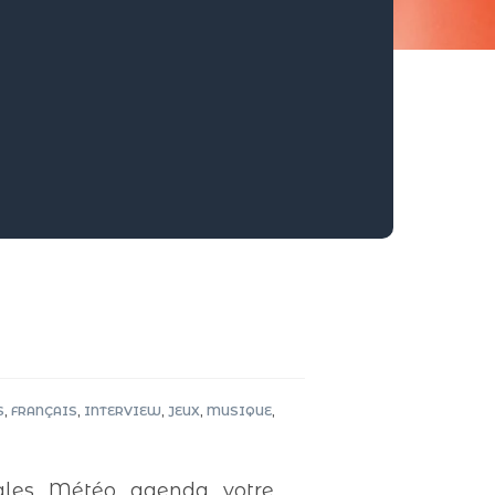
S
,
FRANÇAIS
,
INTERVIEW
,
JEUX
,
MUSIQUE
,
es , Météo , agenda , votre