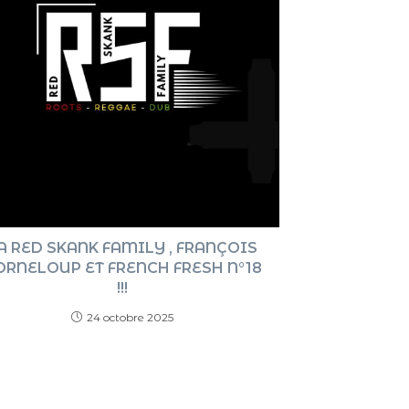
A RED SKANK FAMILY , FRANÇOIS
ORNELOUP ET FRENCH FRESH N°18
!!!
24 octobre 2025