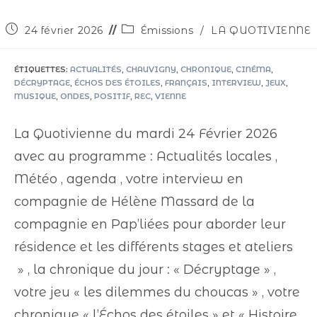
24 février 2026
Émissions
/
LA QUOTIVIENNE
ÉTIQUETTES
:
ACTUALITÉS
,
CHAUVIGNY
,
CHRONIQUE
,
CINÉMA
,
DÉCRYPTAGE
,
ÉCHOS DES ÉTOILES
,
FRANÇAIS
,
INTERVIEW
,
JEUX
,
MUSIQUE
,
ONDES
,
POSITIF
,
REC
,
VIENNE
La Quotivienne du mardi 24 Février 2026
avec au programme : Actualités locales ,
Météo , agenda , votre interview en
compagnie de Hélène Massard de la
compagnie en Pap’liées pour aborder leur
résidence et les différents stages et ateliers
» , la chronique du jour : « Décryptage » ,
votre jeu « les dilemmes du choucas » , votre
chronique « l’Échos des étoiles » et « Histoire