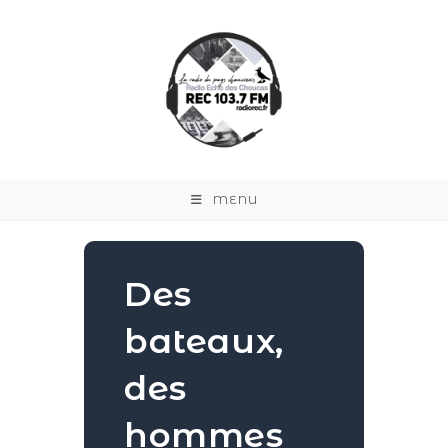
MENU
Des
bateaux,
des
hommes