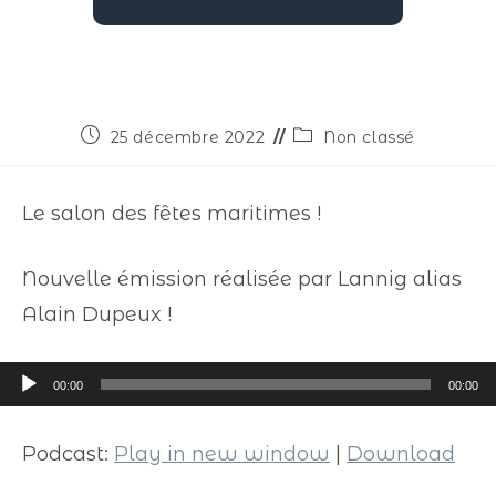
25 décembre 2022
Non classé
Le salon des fêtes maritimes !
Nouvelle émission réalisée par Lannig alias
Alain Dupeux !
Lecteur
00:00
00:00
audio
Podcast:
Play in new window
|
Download