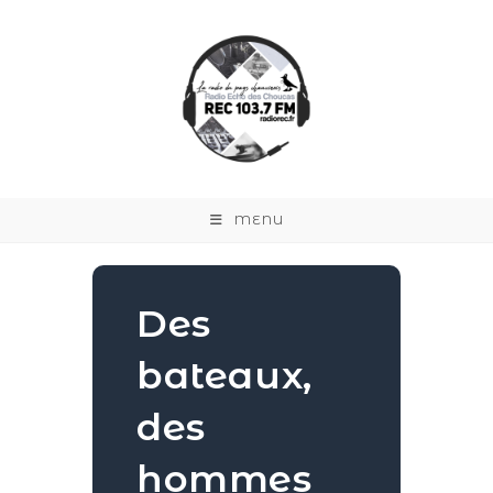
MENU
Des
bateaux,
des
hommes