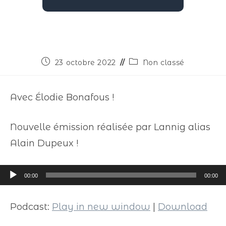
23 octobre 2022
Non classé
Avec Élodie Bonafous !
Nouvelle émission réalisée par Lannig alias
Alain Dupeux !
Lecteur
00:00
00:00
audio
Podcast:
Play in new window
|
Download