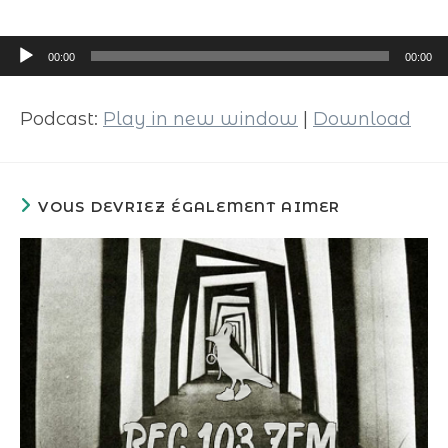
Lecteur
00:00
00:00
audio
Podcast:
Play in new window
|
Download
VOUS DEVRIEZ ÉGALEMENT AIMER