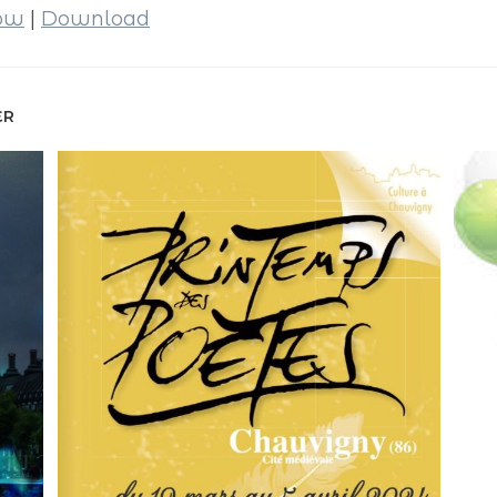
dow
|
Download
ER