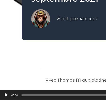
Écrit par
REC 103.7
Avec Thomas M aux platine
Lecteur
00:00
audio