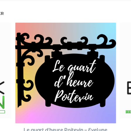
ER
Le quart d’heure Poitevin – Evelyne