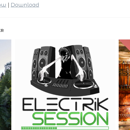
dow
|
Download
ER