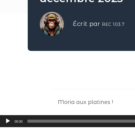
Écrit par
REC 103.7
Moria aux platines !
Lecteur
00:00
audio