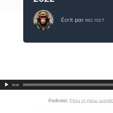
Écrit par
REC 103.7
Lecteur
00:00
audio
Podcast:
Play in new win