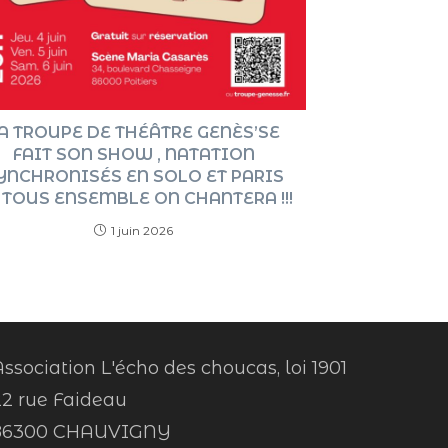
A TROUPE DE THÉÂTRE GENÈS’SE
FAIT SON SHOW , NATATION
YNCHRONISÉS EN SOLO ET PARIS
 TOUS ENSEMBLE ON CHANTERA !!!
1 juin 2026
ssociation L'écho des choucas, loi 1901
22 rue Faideau
86300 CHAUVIGNY