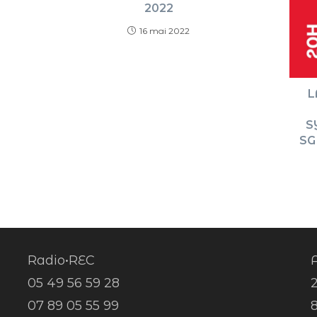
2022
16 mai 2022
L
S
SG
Radio•REC
A
05 49 56 59 28
07 89 05 55 99