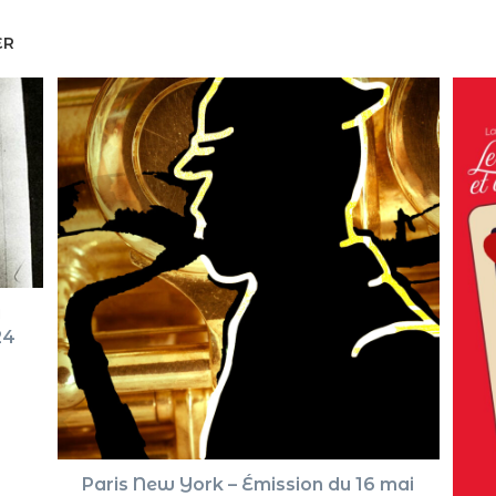
ER
u
24
Paris New York – Émission du 16 mai