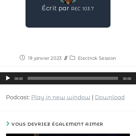
Écrit par
REC 103.7
19 janvier 2023
Electrick Session
Lecteur
00:00
00:00
audio
Podcast:
Play in new window
|
Download
VOUS DEVRIEZ ÉGALEMENT AIMER