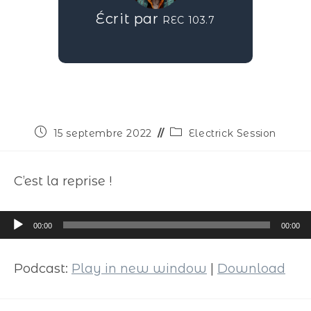
Écrit par
REC 103.7
15 septembre 2022
Electrick Session
C’est la reprise !
Lecteur
00:00
00:00
audio
Podcast:
Play in new window
|
Download