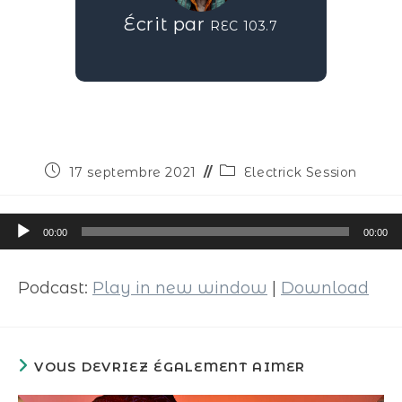
Écrit par
REC 103.7
17 septembre 2021
Electrick Session
Lecteur
00:00
00:00
audio
Podcast:
Play in new window
|
Download
VOUS DEVRIEZ ÉGALEMENT AIMER