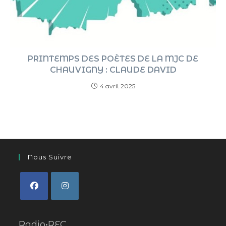
PRINTEMPS DES POÈTES DE LA MJC DE
CHAUVIGNY : CLAUDE DAVID
4 avril 2025
Nous Suivre
Radio•REC