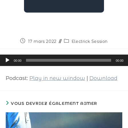
17 mars 2022
Electrick Session
Lecteur
00:00
00:00
audio
Podcast:
Play in new window
|
Download
VOUS DEVRIEZ ÉGALEMENT AIMER