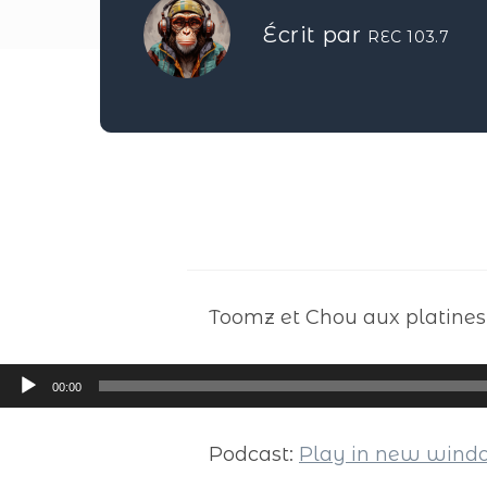
Écrit par
REC 103.7
Toomz et Chou aux platines 
Lecteur
00:00
audio
Podcast:
Play in new win