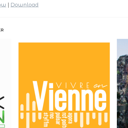
dow
|
Download
ER