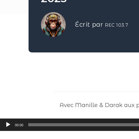
Écrit par
REC 103.7
Avec Manille & Darak aux pl
Lecteur
00:00
audio