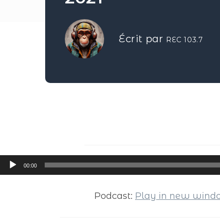
Écrit par
REC 103.7
Lecteur
00:00
audio
Podcast:
Play in new win