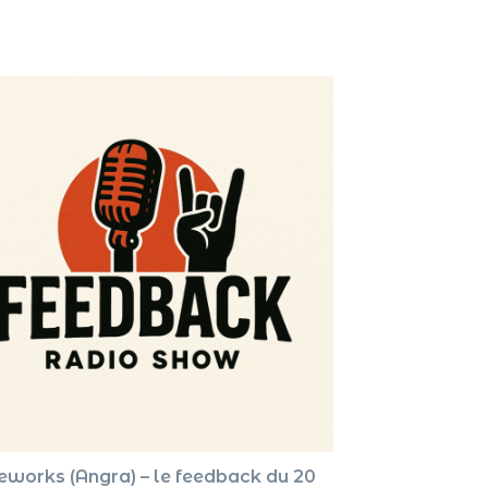
pour
augment
ou
diminue
le
volume.
reworks (Angra) – le feedback du 20