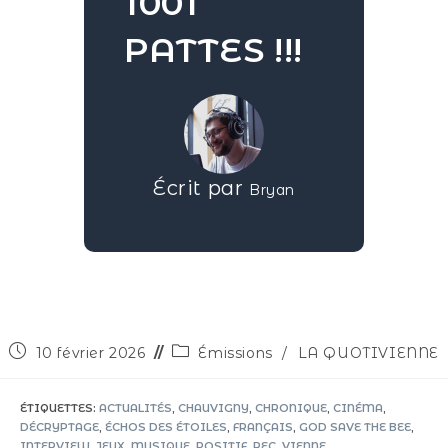
1001
PATTES !!!
Écrit par
Bryan
10 février 2026
Émissions
/
LA QUOTIVIENNE
ÉTIQUETTES
:
ACTUALITÉS
,
CHAUVIGNY
,
CHRONIQUE
,
CINÉMA
,
DÉCRYPTAGE
,
ÉCHOS DES ÉTOILES
,
FRANÇAIS
,
GOD SAVE THE BEE
,
INTERVIEW
,
JEUX
,
MUSIQUE
,
POSITIF
,
REC
,
VIENNE