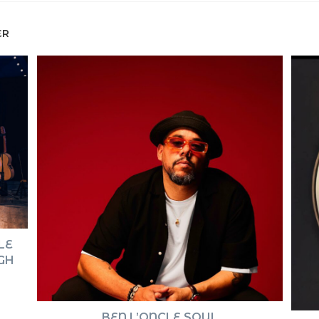
ER
LE
IGH
BEN L’ONCLE SOUL