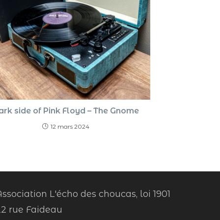
ark side of Pink Floyd – The Gnome
12 mars 2024
ssociation L'écho des choucas, loi 1901
22 rue Faideau