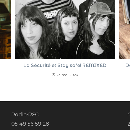
La Sécurité et Stay safe! REMIXED
D
23 mai 2024
Radio•REC
A
05 49 56 59 28