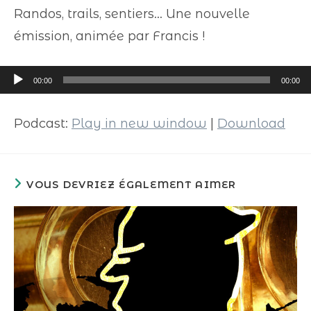
Randos, trails, sentiers… Une nouvelle
émission, animée par Francis !
Lecteur
00:00
00:00
audio
Podcast:
Play in new window
|
Download
VOUS DEVRIEZ ÉGALEMENT AIMER