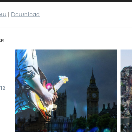
dow
|
Download
ER
 12