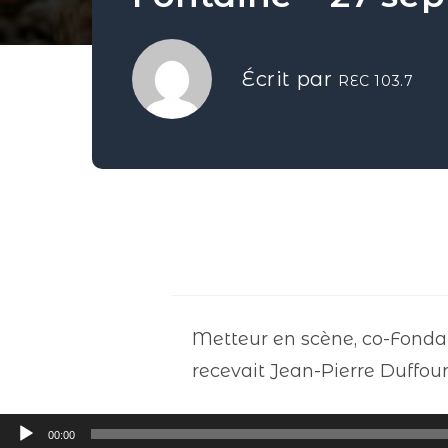
Écrit par
REC 103.7
Metteur en scène, co-Fondat
recevait Jean-Pierre Duffour
Lecteur
00:00