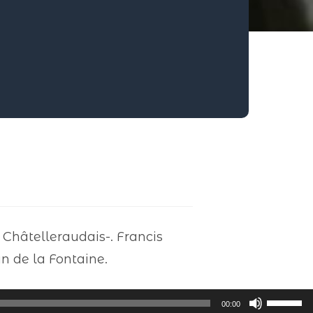
Châtelleraudais-. Francis
an de la Fontaine.
Utilisez
00:00