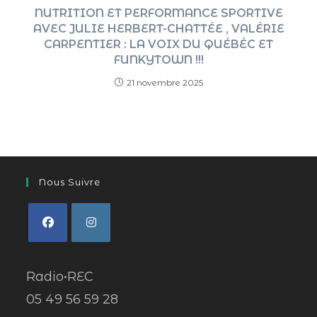
NUTRITION ET PERFORMANCE SPORTIVE
AVEC JULIE HERBERT-CHATTÉE , VALÉRIE
CARPENTIER : LA VOIX DU QUÉBÉC ET
FUNKYTOWN !!!
21 novembre 2025
Nous Suivre
Radio•REC
05 49 56 59 28