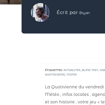
Écrit par
Bryan
ÉTIQUETTES
:
ACTUALITÉS
,
BLIND TEST
,
CH
QUOTIDIENNE
,
TIOMA
La Quotivienne du vendredi 
Météo , infos locales , ag
et son histoire , votre jeu «