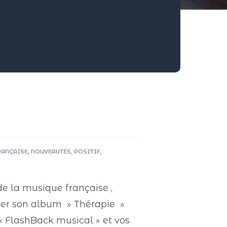
RANÇAISE
,
NOUVEAUTÉS
,
POSITIF
,
e la musique française ,
der son album » Thérapie »
r « FlashBack musical » et vos