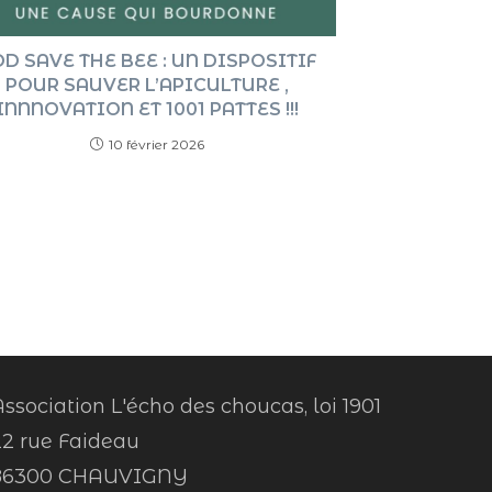
D SAVE THE BEE : UN DISPOSITIF
POUR SAUVER L’APICULTURE ,
INNNOVATION ET 1001 PATTES !!!
10 février 2026
ssociation L'écho des choucas, loi 1901
22 rue Faideau
86300 CHAUVIGNY