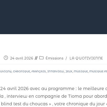
24 avril 2026
Émissions
/
LA QUOTIVIENNE
AUVIGNY
,
CHRONIQUE
,
FRANÇAIS
,
INTERVIEW
,
JEUX
,
MUSIQUE
,
MUSIQUE F
24 avril 2026 avec au programme : le meilleure d
enda , interview en compagnie de Tioma pour abor
 le blind test du choucas » , votre chronique du jou