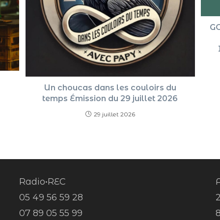
GO
Un choucas dans les couloirs du
temps Émission du 29 juillet 2026
29 juillet 2026
Radio•REC
A
05 49 56 59 28
07 89 05 55 99