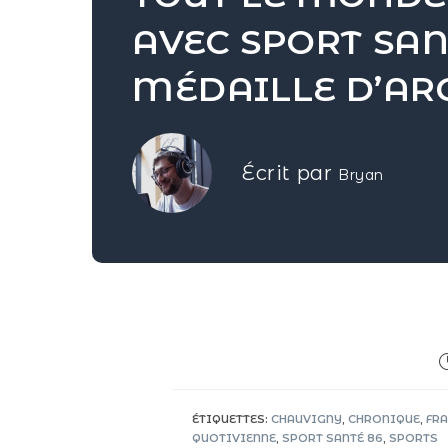
AVEC SPORT SAN
MÉDAILLE D’AR
Écrit par
Bryan
ÉTIQUETTES
:
CHAUVIGNY
,
CHRONIQUE
,
FR
QUOTIVIENNE
,
SPORT SANTÉ 86
,
SPORTS