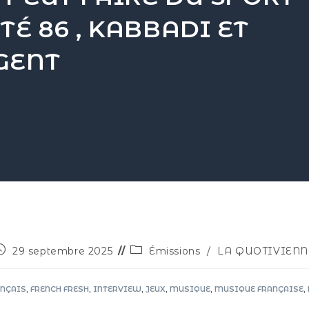
TÉ 86 , KABBADI ET
GENT
29 septembre 2025
Émissions
/
LA QUOTIVIENN
ANÇAIS
,
FRENCH FRESH
,
INTERVIEW
,
JEUX
,
MUSIQUE
,
MUSIQUE FRANÇAISE
,