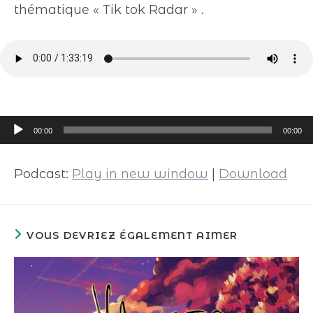
thématique « Tik tok Radar » .
Lecteur
00:00
00:00
audio
Podcast:
Play in new window
|
Download
VOUS DEVRIEZ ÉGALEMENT AIMER