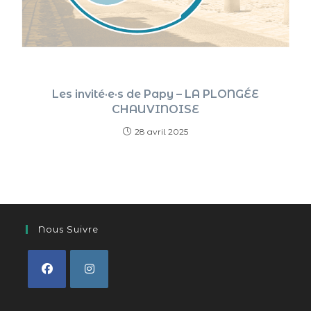
Les invité·e·s de Papy – LA PLONGÉE
CHAUVINOISE
28 avril 2025
Nous Suivre