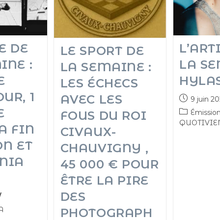
E DE
L’ART
LE SPORT DE
INE :
LA SE
LA SEMAINE :
E
HYLA
LES ÉCHECS
UR, 1
AVEC LES
9 juin 2
E
Émissio
FOUS DU ROI
QUOTIVIE
A FIN
CIVAUX-
ON ET
CHAUVIGNY ,
NIA
45 000 € POUR
ÊTRE LA PIRE
DES
A
PHOTOGRAPH