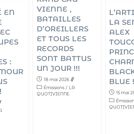
VIENNE ,
É EN
L’ART
BATAILLES
E
LA SE
D’OREILLERS
VEC
ALEX
ET TOUS LES
UPES
TOUC
RECORDS
PRIN
SONT BATTUS
S :
CHAR
UN JOUR !!!
MOUR
BLAC
18 mai 2026
US
BLUE !
Émissions
/
LA
!
15 mai 2
QUOTIVIENNE
Émissio
QUOTIVIE
A