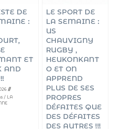
ISTE DE
LE SPORT DE
MAINE :
LA SEMAINE :
US
OURT,
CHAUVIGNY
CE
RUGBY ,
MANT ET
HEUKONKANT
K AND
O ET ON
!!
APPREND
PLUS DE SES
026
PROPRES
ns
/
LA
NNE
DÉFAITES QUE
DES DÉFAITES
DES AUTRES !!!