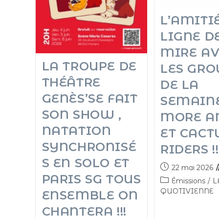
L’AMITI
LIGNE D
MIRE A
LA TROUPE DE
LES GRO
THÉÂTRE
DE LA
GENÈS’SE FAIT
SEMAINE
SON SHOW ,
MORE A
NATATION
ET CACT
SYNCHRONISÉ
RIDERS !!
S EN SOLO ET
22 mai 2026
PARIS SG TOUS
Émissions
/
L
QUOTIVIENNE
ENSEMBLE ON
CHANTERA !!!