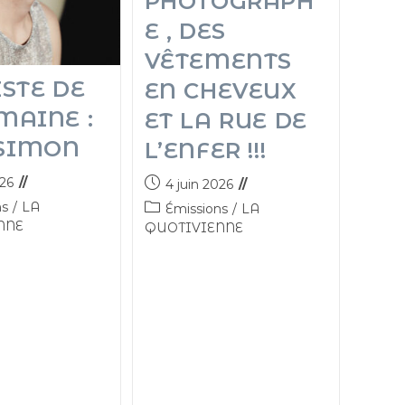
PHOTOGRAPH
E , DES
VÊTEMENTS
ISTE DE
EN CHEVEUX
MAINE :
ET LA RUE DE
SIMON
L’ENFER !!!
026
4 juin 2026
ns
/
LA
Émissions
/
LA
NNE
QUOTIVIENNE