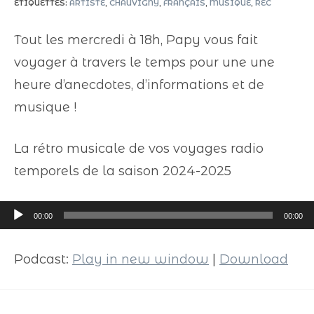
ÉTIQUETTES
:
ARTISTE
,
CHAUVIGNY
,
FRANÇAIS
,
MUSIQUE
,
REC
Tout les mercredi à 18h, Papy vous fait
voyager à travers le temps pour une une
heure d’anecdotes, d’informations et de
musique !
La rétro musicale de vos voyages radio
temporels de la saison 2024-2025
Lecteur
00:00
00:00
audio
Podcast:
Play in new window
|
Download