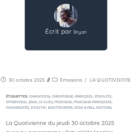
Écrit par
Bryan
30 octobre 2025
Émissions
/
LA QUOTIVIENNE
ÉTIQUETTES
:
CHAUVIGNY
,
CHRONIQUE
,
FRANÇAIS
,
INSOLITE
,
INTERVIEW
,
JEUX
,
LE CLOU
,
MUSIQUE
,
MUSIQUE FRANÇAISE
,
NOUVEAUTÉS
,
POSITIF
,
QUOTIDIENNE
,
RISE & FALL FESTIVAL
La Quotivienne du jeudi 30 octobre 2025