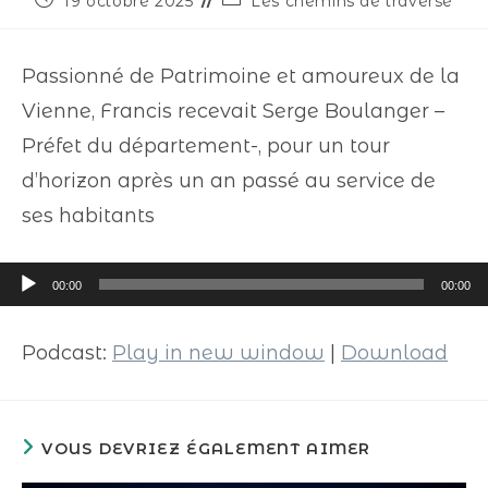
19 octobre 2025
Les chemins de traverse
Passionné de Patrimoine et amoureux de la
Vienne, Francis recevait Serge Boulanger –
Préfet du département-, pour un tour
d’horizon après un an passé au service de
ses habitants
Lecteur
00:00
00:00
audio
Podcast:
Play in new window
|
Download
VOUS DEVRIEZ ÉGALEMENT AIMER