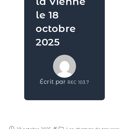
la Vienne
le 18
octobre
2025
Écrit par
REC 103.7