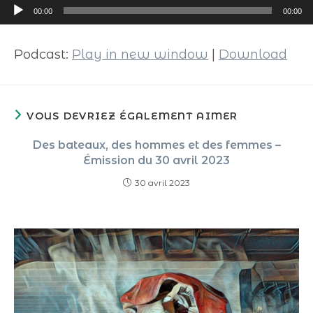
Lecteur
00:00
00:00
audio
Podcast:
Play in new window
|
Download
VOUS DEVRIEZ ÉGALEMENT AIMER
Des bateaux, des hommes et des femmes –
Émission du 30 avril 2023
30 avril 2023