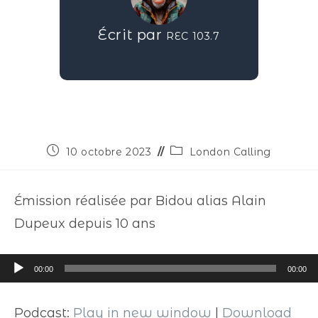
Écrit par
REC 103.7
10 octobre 2023
London Calling
Émission réalisée par Bidou alias Alain
Dupeux depuis 10 ans
Lecteur
00:00
00:00
audio
Podcast:
Play in new window
|
Download