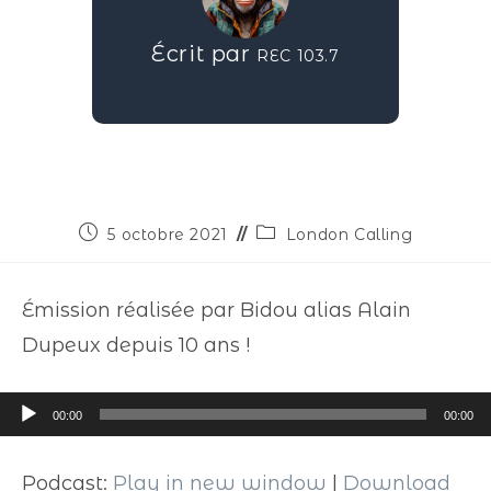
Écrit par
REC 103.7
5 octobre 2021
London Calling
Émission réalisée par Bidou alias Alain
Dupeux depuis 10 ans !
Lecteur
00:00
00:00
audio
Podcast:
Play in new window
|
Download