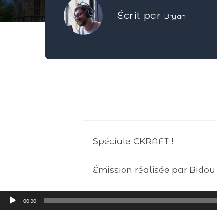
Écrit par
Bryan
Spéciale CKRAFT !
Émission réalisée par Bidou
Lecteur
00:00
audio