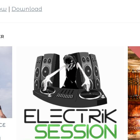
dow
|
Download
ER
CE
U