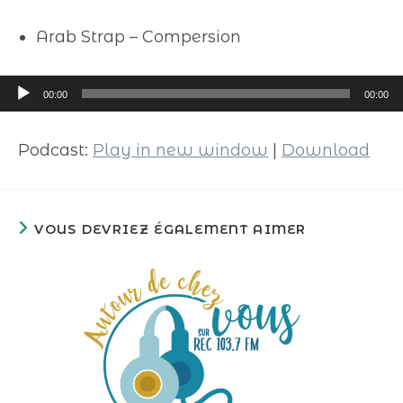
Arab Strap – Compersion
Lecteur
00:00
00:00
audio
Podcast:
Play in new window
|
Download
VOUS DEVRIEZ ÉGALEMENT AIMER