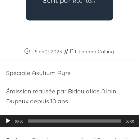
Écrit par
REC 103.7
15 août 2023
London Calling
Spéciale Asylium Pyre
Émission réalisée par Bidou alias Alain
Dupeux depuis 10 ans
Lecteur
00:00
00:00
audio