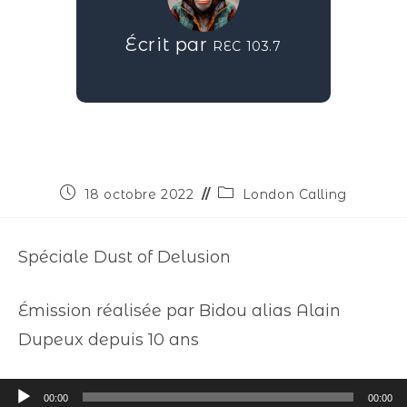
Écrit par
REC 103.7
18 octobre 2022
London Calling
Spéciale Dust of Delusion
Émission réalisée par Bidou alias Alain
Dupeux depuis 10 ans
Lecteur
00:00
00:00