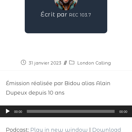
Écrit par
REC 103.7
31 janvier 2023
London Calling
Émission réalisée par Bidou alias Alain
Dupeux depuis 10 ans
Lecteur
00:00
00:00
audio
Podcast:
Play in new window
|
Download